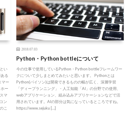
2018.07.03
Python・Python bottleについて
とい
今の仕事で使用しているPython・Python bottleフレームワー
がある
クについて少しまとめてみたいと思います。 Pythonとは
スマー
Python(パイソン)は開発できるものの幅が広く、深層学習
トホー
「ディープランニング」・人工知能「AI」の分野での使用、
スマ
webアプリケーション、組み込みアプリケーションなどで活
コン
用されています。AIの部分は気になっているところですね。
のこ
https://www.sejuku […]