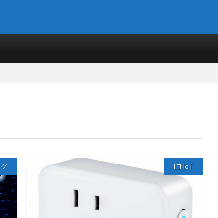
ング
IoT