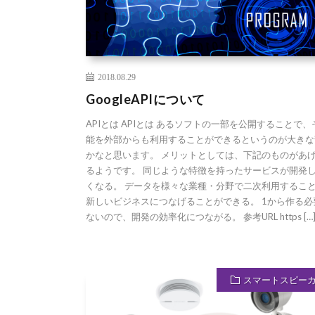
2018.08.29
GoogleAPIについて
APIとは APIとは あるソフトの一部を公開することで
能を外部からも利用することができるというのが大きな
かなと思います。 メリットとしては、下記のものがあ
るようです。 同じような特徴を持ったサービスが開発
くなる。 データを様々な業種・分野で二次利用するこ
新しいビジネスにつなげることができる。 1から作る必
ないので、開発の効率化につながる。 参考URL https […
スマートスピー