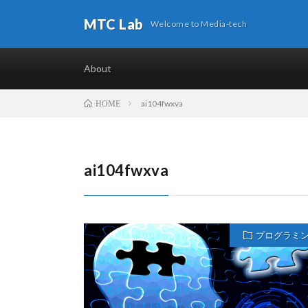
MTC Lab
Welcome to Media-tech
About
ai104fwxva
HOME
ai104fwxva
プログラミ