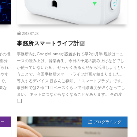
2018.07.28
事務所スマートライフ計画
、その機
事務所内にGoogleHomeが設置されて早2か月半 現状はニュ
部分
ースの読み上げ、音楽再生、今日の予定の読み上げなどでし
げられ
か使っていないため、 せっかくあるんだから活用しようとい
しやす
うことで、今回事務所スマートライフ計画が始まりました。
とで、
導入するデバイス 皆さんご存知、「スマートプラグ」です。
要な
事務所では2日に1回ペースくらいで回線速度が遅くなってし
]
まい、 ネットにつながらなくなることがあります。 その度
[…]
カー
プログラミング